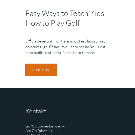
Easy Ways to Teach Kids
How to Play Golf
Officia deserunt mollitia animi, id est laborum et
dolorum fuga. Et harum quidem rerum facilis est
et expedita distinctio. Nam libero tempore…
READ MORE
Kontakt
Golfclub Abenberg e. V.
Am Golfplatz 19
D-91183 Abenberg