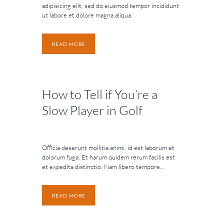
adipisicing elit, sed do eiusmod tempor incididunt
ut labore et dolore magna aliqua.
READ MORE
How to Tell if You’re a
Slow Player in Golf
Officia deserunt mollitia animi, id est laborum et
dolorum fuga. Et harum quidem rerum facilis est
et expedita distinctio. Nam libero tempore…
READ MORE