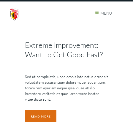
MENU
Extreme Improvement:
Want To Get Good Fast?
Sed ut perspiciatis, unde omnis iste natus error sit
voluptatem accusantium doloremque laudantium,
totam rem aperiam eaque ipsa, quae ab illo
inventore veritatis et quasi architecto beatae
vitae dicta sunt,
READ MORE