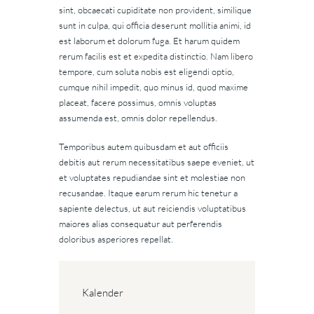
sint, obcaecati cupiditate non provident, similique
sunt in culpa, qui officia deserunt mollitia animi, id
est laborum et dolorum fuga. Et harum quidem
rerum facilis est et expedita distinctio. Nam libero
tempore, cum soluta nobis est eligendi optio,
cumque nihil impedit, quo minus id, quod maxime
placeat, facere possimus, omnis voluptas
assumenda est, omnis dolor repellendus.
Temporibus autem quibusdam et aut officiis
debitis aut rerum necessitatibus saepe eveniet, ut
et voluptates repudiandae sint et molestiae non
recusandae. Itaque earum rerum hic tenetur a
sapiente delectus, ut aut reiciendis voluptatibus
maiores alias consequatur aut perferendis
doloribus asperiores repellat.
Kalender