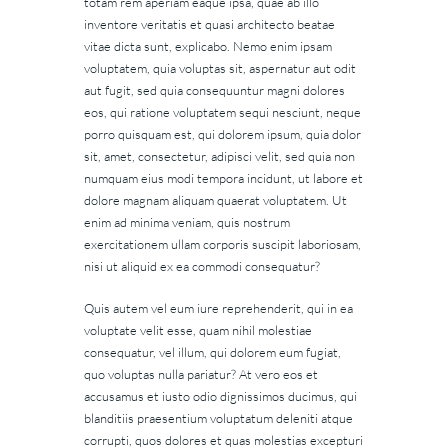
totam rem aperiam eaque ipsa, quae ab illo
inventore veritatis et quasi architecto beatae
vitae dicta sunt, explicabo. Nemo enim ipsam
voluptatem, quia voluptas sit, aspernatur aut odit
aut fugit, sed quia consequuntur magni dolores
eos, qui ratione voluptatem sequi nesciunt, neque
porro quisquam est, qui dolorem ipsum, quia dolor
sit, amet, consectetur, adipisci velit, sed quia non
numquam eius modi tempora incidunt, ut labore et
dolore magnam aliquam quaerat voluptatem. Ut
enim ad minima veniam, quis nostrum
exercitationem ullam corporis suscipit laboriosam,
nisi ut aliquid ex ea commodi consequatur?
Quis autem vel eum iure reprehenderit, qui in ea
voluptate velit esse, quam nihil molestiae
consequatur, vel illum, qui dolorem eum fugiat,
quo voluptas nulla pariatur? At vero eos et
accusamus et iusto odio dignissimos ducimus, qui
blanditiis praesentium voluptatum deleniti atque
corrupti, quos dolores et quas molestias excepturi