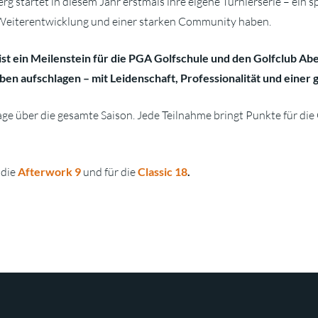
 startet in diesem Jahr erstmals ihre eigene Turnierserie – ein sp
 Weiterentwicklung und einer starken Community haben.
 ist ein Meilenstein für die PGA Golfschule und den Golfclub A
eben aufschlagen – mit Leidenschaft, Professionalität und einer
age über die gesamte Saison. Jede Teilnahme bringt Punkte für di
 die
Afterwork 9
und für die
Classic 18
.