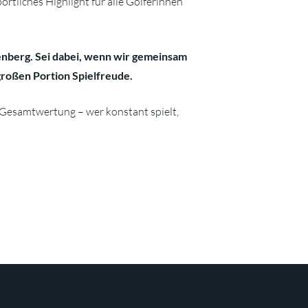
ortliches Highlight für alle Golferinnen
benberg. Sei dabei, wenn wir gemeinsam
 großen Portion Spielfreude.
e Gesamtwertung – wer konstant spielt,