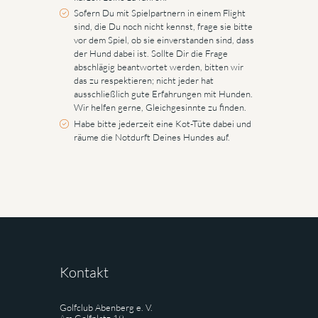
Sofern Du mit Spielpartnern in einem Flight
sind, die Du noch nicht kennst, frage sie bitte
vor dem Spiel, ob sie einverstanden sind, dass
der Hund dabei ist. Sollte Dir die Frage
abschlägig beantwortet werden, bitten wir
das zu respektieren; nicht jeder hat
ausschließlich gute Erfahrungen mit Hunden.
Wir helfen gerne, Gleichgesinnte zu finden.
Habe bitte jederzeit eine Kot-Tüte dabei und
räume die Notdurft Deines Hundes auf.
Kontakt
Golfclub Abenberg e. V.
Am Golfplatz 19