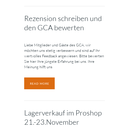
Rezension schreiben und
den GCA bewerten
Liebe Mitglieder und Gäste des GCA, wir
möchten uns stetig verbessern und sind auf Ihr
wertvolles Feedback angewiesen. Bitte bewerten
Sie hier Ihre jüngste Erfahrung bei uns. Ihre
Meinung hilft uns
READ MORE
Lagerverkauf im Proshop
21.-23.November