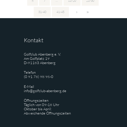
6
7
…
11-20
21-30
31-40
41-45
Kontakt
Golfclub Abenberg e. V.
Am Golfplatz 19
D-91183 Abenberg
Telefon
(0 91 78) 98 96-0
E-Mail
info@golfclub-abenberg.de
Öffnungszeiten
Täglich von 09-18 Uhr
Oktober bis April:
Abweichende Öffnungszeiten