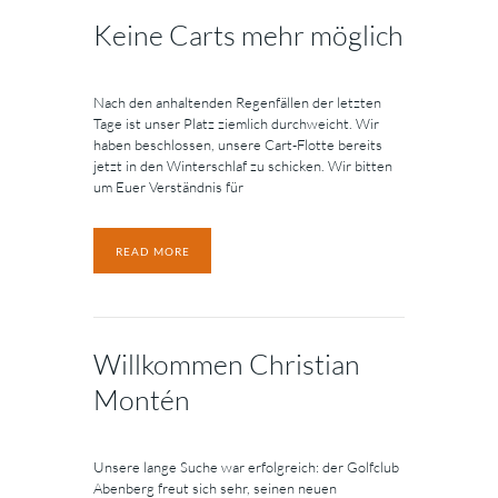
Keine Carts mehr möglich
Nach den anhaltenden Regenfällen der letzten
Tage ist unser Platz ziemlich durchweicht. Wir
haben beschlossen, unsere Cart-Flotte bereits
jetzt in den Winterschlaf zu schicken. Wir bitten
um Euer Verständnis für
READ MORE
Willkommen Christian
Montén
Unsere lange Suche war erfolgreich: der Golfclub
Abenberg freut sich sehr, seinen neuen