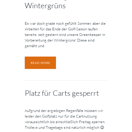
Wintergrüns
Es war doch grade noch gefühlt Sommer, aber die
Arbeiten für das Ende der Golf-Saison laufen
bereits: seit gestern sind unsere Greenkeeper in
Vorbereitung der Wintergrüns! Diese sind
gemäht und
READ MORE
Platz für Carts gesperrt
Aufgrund der ergiebigen Regenfälle müssen wir
leider den Golfplatz nur für die Cartnutzung
voraussichtlich bis einschließlich Freitag sperren.
Trolleys und Tragebags sind natürlich möglich 😉