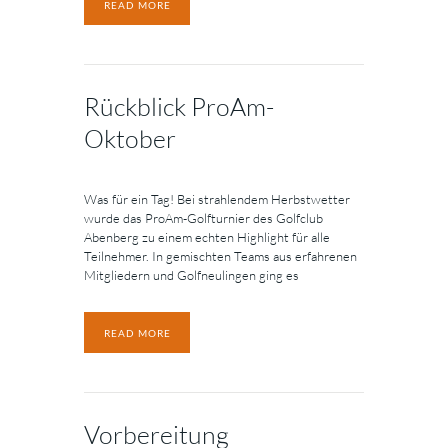
READ MORE
Rückblick ProAm-
Oktober
Was für ein Tag! Bei strahlendem Herbstwetter
wurde das ProAm-Golfturnier des Golfclub
Abenberg zu einem echten Highlight für alle
Teilnehmer. In gemischten Teams aus erfahrenen
Mitgliedern und Golfneulingen ging es
READ MORE
Vorbereitung