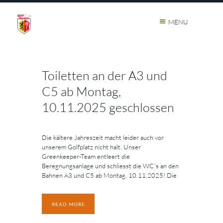
MENU
Toiletten an der A3 und
C5 ab Montag,
10.11.2025 geschlossen
Die kältere Jahreszeit macht leider auch vor
unserem Golfplatz nicht halt. Unser
Greenkeeper-Team entleert die
Beregnungsanlage und schliesst die WC´s an den
Bahnen A3 und C5 ab Montag, 10.11.2025! Die
READ MORE