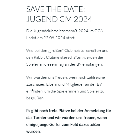
SAVE THE DATE:
JUGEND CM 2024
Die Jugendclubmeisterschaft 2024 im GCA
findet am 22.09.2024 statt.
Wie bei den „großen“ Clubmeisterschaften und
den Rabbit Clubmeisterschaften werden die
Spieler an diesem Tag an der B9 empfangen.
Wir würden uns freuen, wenn sich zahlreiche
Zuschauer, Eltern und Mitglieder an der B9
einfinden, um die Spielerinnen und Spieler zu
begrüßen.
Es gibt noch freie Plätze bei der Anmeldung für
das Turnier und wir würden uns freuen, wenn
einige junge Golfer zum Feld dazustoßen
würden.