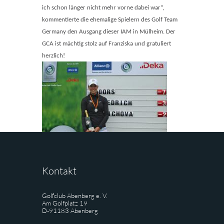
ich schon länger nicht mehr vorne dabei war“,
kommentierte die ehemalige Spielern des Golf Team
Germany den Ausgang dieser IAM in Mülheim.
Der
GCA ist mächtig stolz auf Franziska und gratuliert
herzlich!
Kontakt
Golfclub Abenberg e. V.
Am Golfplatz 19
D-91183 Abenberg