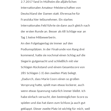
2.7.2017 fand in Mülheim die alljährlichen
Internationalen Amateur-Meisterschaften von
Deutschland der Damen statt. Ehrensache für
Franziska hier teilzunehmen. Ein starkes
internationales Feld führte sie dann auch gleich nach
der ersten Runde an. Besser als 68 Schläge war an
Tag 1 keine Mitbewerberin.
An den Folgetagenlag sie immer auf den
Podiumsplätzen. In der Finalrunde von Rang drei
kommend, hatte sie nochmal einen Schlag auf die
Siegerin gutgemacht und schließlich mit vier
Schlägen Rückstand und einem Gesamtscore von
285 Schlägen (-3) den zweiten Platz belegt.
„Dadurch, dass Marie Coors einen so großen
Vorsprung hatte, spielt man etwas lockerer, auch
wenn etwas Spannung natürlich immer bleibt. Ich
habe einfach versucht, den bestmöglichen Score zu
spielen und das hat dann zum Schluss ja auch gut
geklappt. Dieser zweite Platz ist wichtig für mich, weil