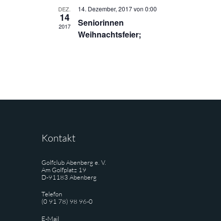
14. Dezember, 2017 von 0:00
DEZ.
14
Seniorinnen
2017
Weihnachtsfeier;
Kontakt
Golfclub Abenberg e. V.
Am Golfplatz 19
D-91183 Abenberg
Telefon
(0 91 78) 98 96-0
E-Mail