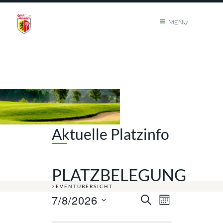
MENU
Aktuelle Platzinfo
PLATZBELEGUNG
>EVENTÜBERSICHT
7/8/2026
Veranstaltunge
Veranstalt
SUCHE
MONAT
Suche
Ansichten-
Datum