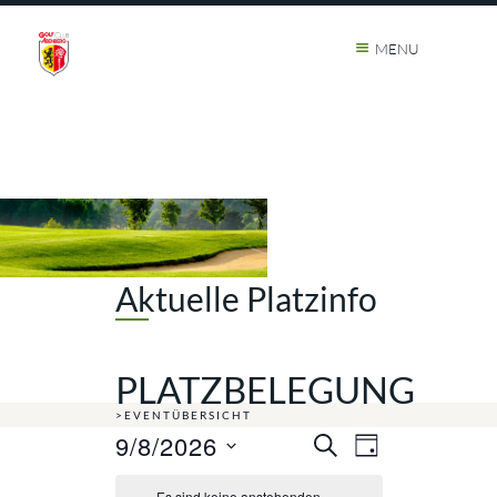
MENU
Aktuelle Platzinfo
PLATZBELEGUNG
>EVENTÜBERSICHT
9/8/2026
Veranstaltunge
Veranstalt
SUCHE
TAG
Suche
Ansichten-
Datum
Es sind keine anstehenden