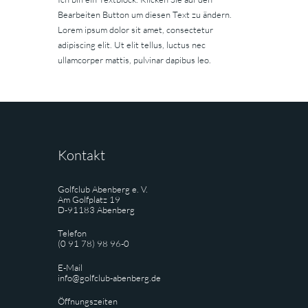
Bearbeiten Button um diesen Text zu ändern.
Lorem ipsum dolor sit amet, consectetur
adipiscing elit. Ut elit tellus, luctus nec
ullamcorper mattis, pulvinar dapibus leo.
Kontakt
Golfclub Abenberg e. V.
Am Golfplatz 19
D-91183 Abenberg
Telefon
(0 91 78) 98 96-0
E-Mail
info@golfclub-abenberg.de
Öffnungszeiten