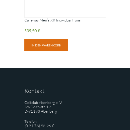
Callaway Men’s XR Individual Irons
535,50
€
IN DEN WARENKORB
Kontakt
Golfclub Abenberg e. V.
Am Golfplatz 19
D-91183 Abenberg
Telefon
(0 91 78) 98 96-0