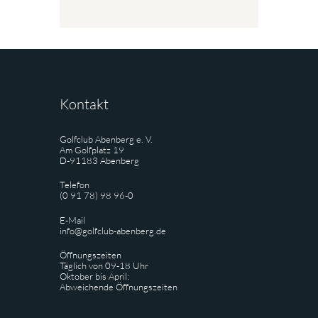
Kontakt
Golfclub Abenberg e. V.
Am Golfplatz 19
D-91183 Abenberg
Telefon
(0 91 78) 98 96-0
E-Mail
info@golfclub-abenberg.de
Öffnungszeiten
Täglich von 09-18 Uhr
Oktober bis April:
Abweichende Öffnungszeiten