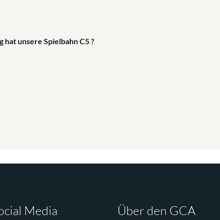
 hat unsere Spielbahn C5 ?
ocial Media
Über den GCA