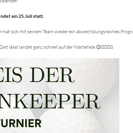
kalender:
det am 25.Juli statt.
hat sich mit seinem Team wieder ein abwechslungsreiches Progra
it lässt landet ganz schnell auf der Warteliste 😉🏌🏻‍♂️⛳️