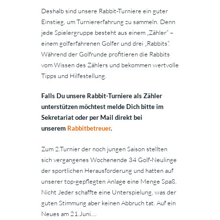
Deshalb sind unsere Rabbit-Turniere ein guter
Einstieg, um Turniererfahrung zu sammeln. Denn
jede Spielergruppe besteht aus einem „Zähler“ –
einem golferfahrenen Golfer und drei „Rabbits“.
Während der Golfrunde profitieren die Rabbits
vom Wissen des Zählers und bekommen wertvolle
Tipps und Hilfestellung.
Falls Du unsere Rabbit-Turniere als Zähler
unterstützen möchtest melde Dich bitte im
Sekretariat oder per Mail direkt bei
unserem
Rabbitbetreuer
.
Zum 2.Turnier der noch jungen Saison stellten
sich vergangenes Wochenende 34 Golf-Neulinge
der sportlichen Herausforderung und hatten auf
unserer top-gepflegten Anlage eine Menge Spaß.
Nicht Jeder schaffte eine Unterspielung, was der
guten Stimmung aber keinen Abbruch tat. Auf ein
Neues am 21.Juni….