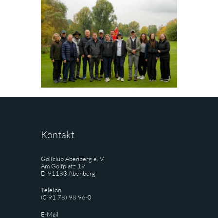
Kontakt
Golfclub Abenberg e. V.
Am Golfplatz 19
D-91183 Abenberg
Telefon
(0 91 78) 98 96-0
E-Mail