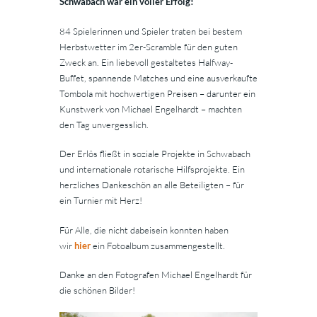
Schwabach war ein voller Erfolg!
84 Spielerinnen und Spieler traten bei bestem
Herbstwetter im 2er-Scramble für den guten
Zweck an. Ein liebevoll gestaltetes Halfway-
Buffet, spannende Matches und eine ausverkaufte
Tombola mit hochwertigen Preisen – darunter ein
Kunstwerk von Michael Engelhardt – machten
den Tag unvergesslich.
Der Erlös fließt in soziale Projekte in Schwabach
und internationale rotarische Hilfsprojekte. Ein
herzliches Dankeschön an alle Beteiligten – für
ein Turnier mit Herz!
Für Alle, die nicht dabeisein konnten haben
wir
hier
ein Fotoalbum zusammengestellt.
Danke an den Fotografen Michael Engelhardt für
die schönen Bilder!