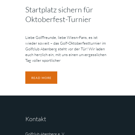
Startplatz sichern für
Oktoberfest-Turnier
Liebe Golffreunde, liebe Wiesn-Fans, es ist
wieder soweit – das Golf-Oktoberfestturnier im
Golfclub Abenberg steht vor der Tür! Wir laden
euch herzlich ein, mit uns einen unvergesslichen
Tag voller sportlicher
READ MORE
Kontakt
Golfclub Abenberg e. V.