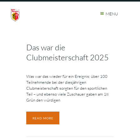
MENU
Das war die
Clubmeisterschaft 2025
Was war das wieder für ein Ereignis: über 100
Teilnehmende bei der diesjährigen
Clubmeisterschaft sorgten für den sportlichen
Teil – und ebenso viele Zuschauer gaben am 18
Grün den würdigen
READ MORE