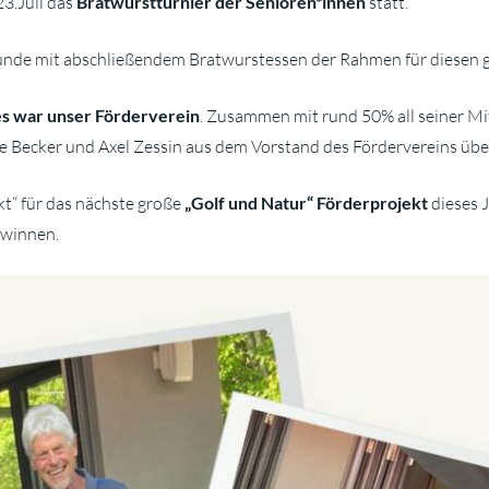
23.Juli das
Bratwurstturnier der Senioren*innen
statt.
unde mit abschließendem Bratwurstessen der Rahmen für diesen 
s war unser Förderverein
. Zusammen mit rund 50% all seiner Mi
nie Becker und Axel Zessin aus dem Vorstand des Fördervereins üb
kt“ für das nächste große
„Golf und Natur“ Förderprojekt
dieses J
ewinnen.