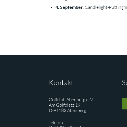
4. September
: Candlelight-Puttingn
Kontakt
S
Golfclub Abenberg e. V.
Am Golfplatz 19
D-91183 Abenberg
Telefon