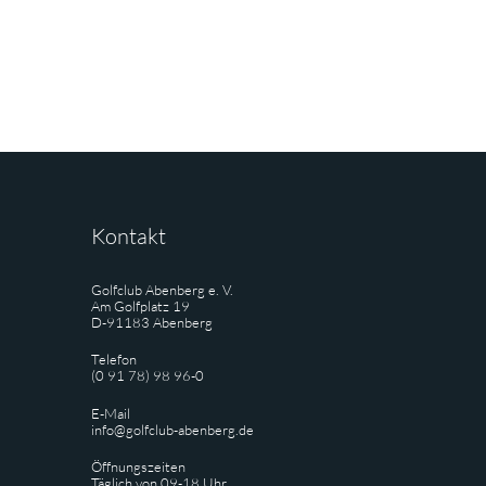
Kontakt
Golfclub Abenberg e. V.
Am Golfplatz 19
D-91183 Abenberg
Telefon
(0 91 78) 98 96-0
E-Mail
info@golfclub-abenberg.de
Öffnungszeiten
Täglich von 09-18 Uhr