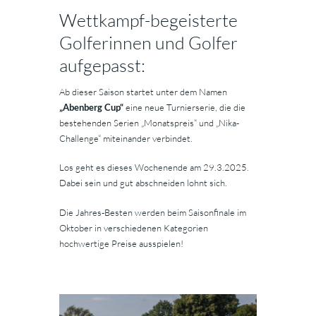
Wettkampf-begeisterte
Golferinnen und Golfer
aufgepasst:
Ab dieser Saison startet unter dem Namen
„Abenberg Cup“
eine neue Turnierserie, die die
bestehenden Serien „Monatspreis“ und „Nika-
Challenge“ miteinander verbindet.
Los geht es dieses Wochenende am 29.3.2025.
Dabei sein und gut abschneiden lohnt sich.
Die Jahres-Besten werden beim Saisonfinale im
Oktober in verschiedenen Kategorien
hochwertige Preise ausspielen!