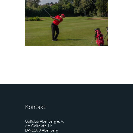
Kontakt
Golfclub Abenberg e. V.
Am Golfplatz 19
D-91183 Abenberg