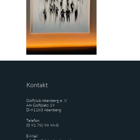
Kontakt
Golfclub Abenberg e. V.
Am Golfplatz 19
D-91183 Abenberg
Telefon
(0 91 78) 98 96-0
E-Mail