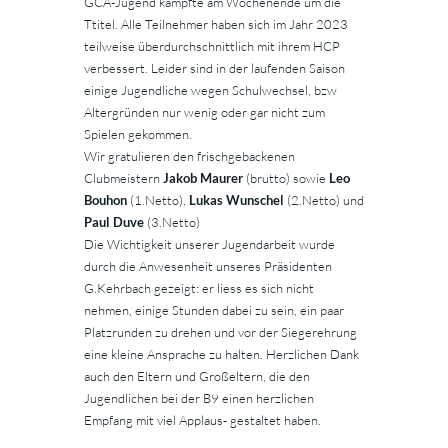
GCA-Jugend kämpfte am Wochenende um die
Ttitel. Alle Teilnehmer haben sich im Jahr 2023
teilweise überdurchschnittlich mit ihrem HCP
verbessert. Leider sind in der laufenden Saison
einige Jugendliche wegen Schulwechsel, bzw
Altergründen nur wenig oder gar nicht zum
Spielen gekommen.
Wir gratulieren den frischgebackenen
Clubmeistern
Jakob Maurer
(brutto) sowie
Leo
Bouhon
(1.Netto),
Lukas Wunschel
(2.Netto) und
Paul Duve
(3.Netto)
Die Wichtigkeit unserer Jugendarbeit wurde
durch die Anwesenheit unseres Präsidenten
G.Kehrbach gezeigt: er liess es sich nicht
nehmen, einige Stunden dabei zu sein, ein paar
Platzrunden zu drehen und vor der Siegerehrung
eine kleine Ansprache zu halten. Herzlichen Dank
auch den Eltern und Großeltern, die den
Jugendlichen bei der B9 einen herzlichen
Empfang mit viel Applaus- gestaltet haben.