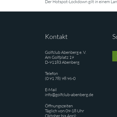
Der Hotspot-Lockdown gilt in einem Land
Kontakt
S
Golfclub Abenberg e. V.
Am Golfplatz 19
D-91183 Abenberg
Telefon
(0 91 78) 98 96-0
E-Mail
info@golfclub-abenberg.de
Öffnungszeiten
Täglich von 09-18 Uhr
Oktober bis April: