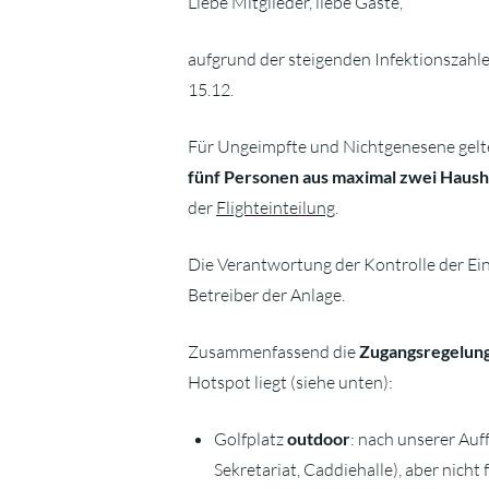
Liebe Mitglieder, liebe Gäste,
aufgrund der steigenden Infektionszahl
15.12.
Für Ungeimpfte und Nichtgenesene gelt
fünf Personen aus maximal zwei Haush
der
Flighteinteilung
.
Die Verantwortung der Kontrolle der E
Betreiber der Anlage.
Zusammenfassend die
Zugangsregelun
Hotspot liegt (siehe unten):
Golfplatz
outdoor
: nach unserer Auf
Sekretariat, Caddiehalle), aber nicht