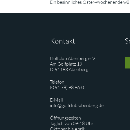
Ein besinnliches Oster-Wochenende wü
Kontakt
S
Golfclub Abenberg e. V.
Am Golfplatz 19
D-91183 Abenberg
Telefon
(0 91 78) 98 96-0
E-Mail
info@golfclub-abenberg.de
Öffnungszeiten
Täglich von 09-18 Uhr
Oktober bis April: