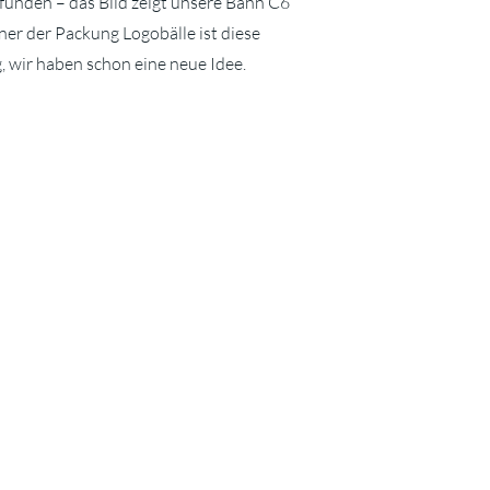
efunden – das Bild zeigt unsere Bahn C6
r der Packung Logobälle ist diese
 wir haben schon eine neue Idee.