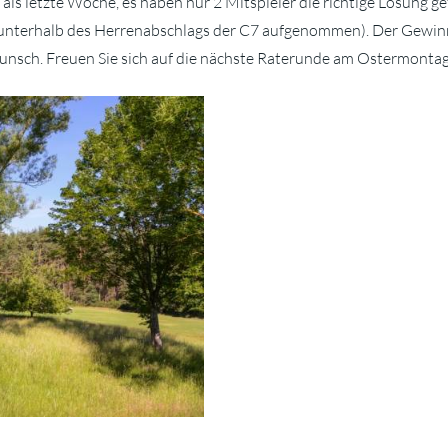
als letzte Woche, es haben nur 2 Mitspieler die richtige Lösung g
unterhalb des Herrenabschlags der C7 aufgenommen). Der Gewinne
unsch. Freuen Sie sich auf die nächste Raterunde am Ostermontag,