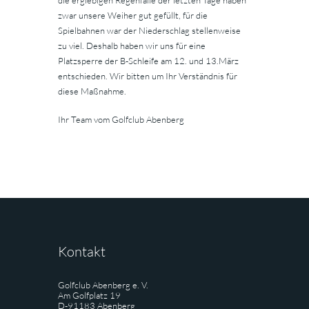
zwar unsere Weiher gut gefüllt, für die
Spielbahnen war der Niederschlag stellenweise
zu viel. Deshalb haben wir uns für eine
Platzsperre der B-Schleife am 12. und 13.März
entschieden. Wir bitten um Ihr Verständnis für
diese Maßnahme.
Ihr Team vom Golfclub Abenberg
Kontakt
Golfclub Abenberg e. V.
Am Golfplatz 19
D-91183 Abenberg