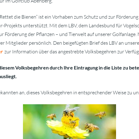
ur im Golfclub Abenberg,
ettet die Bienen“ ist ein Vorhaben zum Schutz und zur Förderung d
r-Projekts unterstützt. Mit dem LBV, dem Landesbund für Vogelsc
ur Förderung der Pflanzen – und Tierwelt auf unserer Golfanlage.
rer Mitglieder persönlich. Den beigefügten Brief des LBV an unser
er
zur Information über das angestrebte Volksbegehren zur Verfü
n diesem Volksbegehren durch Ihre Eintragung in die Liste zu bet
usliegt.
ekannten an, dieses Volksbegehren in entsprechender Weise zu un