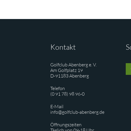
Kontakt
S
Golfclub Abenberg e. V.
Am Golfplatz 19
D-91183 Abenberg
Telefon
(0 91 78) 98 96-0
E-Mail
info@golfclub-abenberg.de
Öffnungszeiten
Täglich von 09-18 Uhr