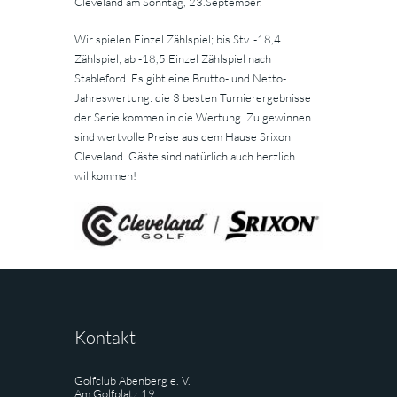
Cleveland am Sonntag, 23.September.
Wir spielen Einzel Zählspiel; bis Stv. -18,4
Zählspiel; ab -18,5 Einzel Zählspiel nach
Stableford. Es gibt eine Brutto- und Netto-
Jahreswertung: die 3 besten Turnierergebnisse
der Serie kommen in die Wertung. Zu gewinnen
sind wertvolle Preise aus dem Hause Srixon
Cleveland. Gäste sind natürlich auch herzlich
willkommen!
Kontakt
Golfclub Abenberg e. V.
Am Golfplatz 19