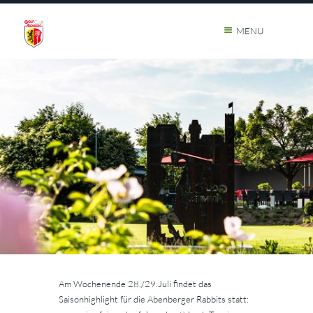
MENU
Am Wochenende 28./29.Juli findet das
Saisonhighlight für die Abenberger Rabbits statt: