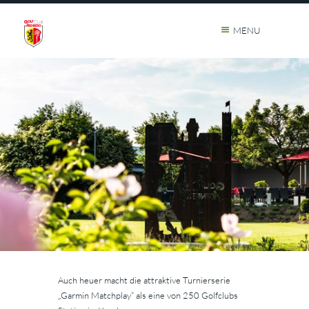
MENU
Auch heuer macht die attraktive Turnierserie
„Garmin Matchplay“ als eine von 250 Golfclubs