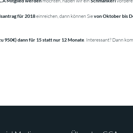
CA Mitglied werden
möchten, haben wir ein
Schmankerl
vorberei
dsantrag für 2018
einreichen, dann können Sie
von Oktober bis D
u 950€) dann für 15 statt nur 12 Monate
. Interessant? Dann kom