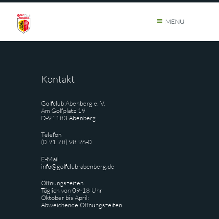
MENU
Kontakt
Golfclub Abenberg e. V.
Am Golfplatz 19
D-91183 Abenberg
Telefon
(0 91 78) 98 96-0
E-Mail
info@golfclub-abenberg.de
Öffnungszeiten
Täglich von 09-18 Uhr
Oktober bis April:
Abweichende Öffnungszeiten