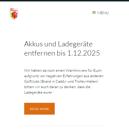
MENU
Akkus und Ladegeräte
entfernen bis 1.12.2025
Wir hätten da noch einen Warnhinweis für Euch:
aufgrund von negativen Erfahrungen aus anderen
Golfclubs (Brand in Caddy- und Trolley-Hallen)
bitten wir euch daran zu denken, dass die
Ladegeräte eurer
READ MORE