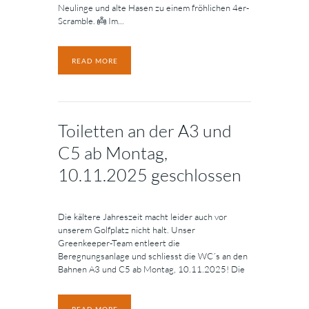
Neulinge und alte Hasen zu einem fröhlichen 4er-
Scramble. 👼 Im...
READ MORE
Toiletten an der A3 und
C5 ab Montag,
10.11.2025 geschlossen
Die kältere Jahreszeit macht leider auch vor
unserem Golfplatz nicht halt. Unser
Greenkeeper-Team entleert die
Beregnungsanlage und schliesst die WC´s an den
Bahnen A3 und C5 ab Montag, 10.11.2025! Die
READ MORE