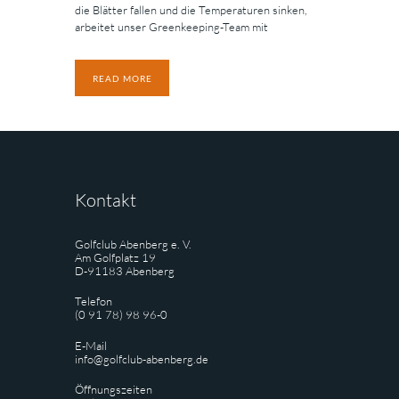
die Blätter fallen und die Temperaturen sinken,
arbeitet unser Greenkeeping-Team mit
READ MORE
Kontakt
Golfclub Abenberg e. V.
Am Golfplatz 19
D-91183 Abenberg
Telefon
(0 91 78) 98 96-0
E-Mail
info@golfclub-abenberg.de
Öffnungszeiten