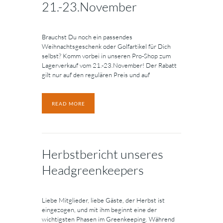
21.-23.November
Brauchst Du noch ein passendes
Weihnachtsgeschenk oder Golfartikel für Dich
selbst? Komm vorbei in unseren Pro-Shop zum
Lagerverkauf vom 21.-23.November! Der Rabatt
gilt nur auf den regulären Preis und auf
READ MORE
Herbstbericht unseres
Headgreenkeepers
Liebe Mitglieder, liebe Gäste, der Herbst ist
eingezogen, und mit ihm beginnt eine der
wichtigsten Phasen im Greenkeeping. Während